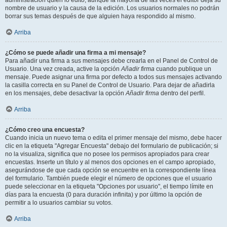
administración quién lo editó, aunque la mayoría de las veces el editor deja su
nombre de usuario y la causa de la edición. Los usuarios normales no podrán
borrar sus temas después de que alguien haya respondido al mismo.
Arriba
¿Cómo se puede añadir una firma a mi mensaje?
Para añadir una firma a sus mensajes debe crearla en el Panel de Control de
Usuario. Una vez creada, active la opción
Añadir firma
cuando publique un
mensaje. Puede asignar una firma por defecto a todos sus mensajes activando
la casilla correcta en su Panel de Control de Usuario. Para dejar de añadirla
en los mensajes, debe desactivar la opción
Añadir firma
dentro del perfil.
Arriba
¿Cómo creo una encuesta?
Cuando inicia un nuevo tema o edita el primer mensaje del mismo, debe hacer
clic en la etiqueta "Agregar Encuesta" debajo del formulario de publicación; si
no la visualiza, significa que no posee los permisos apropiados para crear
encuestas. Inserte un título y al menos dos opciones en el campo apropiado,
asegurándose de que cada opción se encuentre en la correspondiente línea
del formulario. También puede elegir el número de opciones que el usuario
puede seleccionar en la etiqueta "Opciones por usuario", el tiempo límite en
días para la encuesta (0 para duración infinita) y por último la opción de
permitir a lo usuarios cambiar su votos.
Arriba