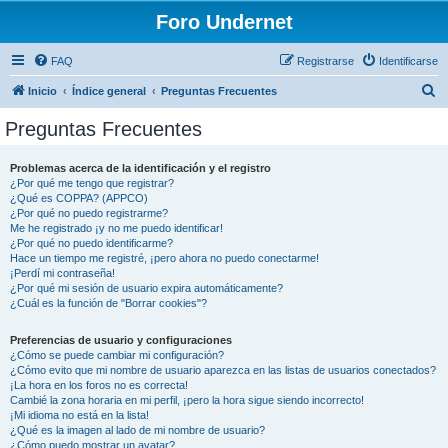
Foro Undernet
FAQ
Registrarse
Identificarse
B
Inicio
Índice general
Preguntas Frecuentes
u
Preguntas Frecuentes
s
c
Problemas acerca de la identificación y el registro
¿Por qué me tengo que registrar?
a
¿Qué es COPPA? (APPCO)
r
¿Por qué no puedo registrarme?
Me he registrado ¡y no me puedo identificar!
¿Por qué no puedo identificarme?
Hace un tiempo me registré, ¡pero ahora no puedo conectarme!
¡Perdí mi contraseña!
¿Por qué mi sesión de usuario expira automáticamente?
¿Cuál es la función de "Borrar cookies"?
Preferencias de usuario y configuraciones
¿Cómo se puede cambiar mi configuración?
¿Cómo evito que mi nombre de usuario aparezca en las listas de usuarios conectados?
¡La hora en los foros no es correcta!
Cambié la zona horaria en mi perfil, ¡pero la hora sigue siendo incorrecto!
¡Mi idioma no está en la lista!
¿Qué es la imagen al lado de mi nombre de usuario?
¿Cómo puedo mostrar un avatar?