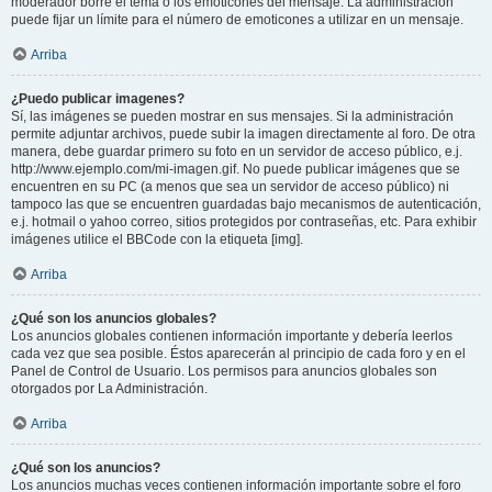
moderador borre el tema o los emoticones del mensaje. La administración
puede fijar un límite para el número de emoticones a utilizar en un mensaje.
Arriba
¿Puedo publicar imagenes?
Sí, las imágenes se pueden mostrar en sus mensajes. Si la administración
permite adjuntar archivos, puede subir la imagen directamente al foro. De otra
manera, debe guardar primero su foto en un servidor de acceso público, e.j.
http://www.ejemplo.com/mi-imagen.gif. No puede publicar imágenes que se
encuentren en su PC (a menos que sea un servidor de acceso público) ni
tampoco las que se encuentren guardadas bajo mecanismos de autenticación,
e.j. hotmail o yahoo correo, sitios protegidos por contraseñas, etc. Para exhibir
imágenes utilice el BBCode con la etiqueta [img].
Arriba
¿Qué son los anuncios globales?
Los anuncios globales contienen información importante y debería leerlos
cada vez que sea posible. Éstos aparecerán al principio de cada foro y en el
Panel de Control de Usuario. Los permisos para anuncios globales son
otorgados por La Administración.
Arriba
¿Qué son los anuncios?
Los anuncios muchas veces contienen información importante sobre el foro