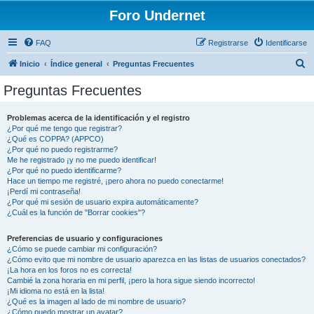
Foro Undernet
FAQ
Registrarse
Identificarse
B
Inicio
Índice general
Preguntas Frecuentes
u
Preguntas Frecuentes
s
c
Problemas acerca de la identificación y el registro
¿Por qué me tengo que registrar?
a
¿Qué es COPPA? (APPCO)
r
¿Por qué no puedo registrarme?
Me he registrado ¡y no me puedo identificar!
¿Por qué no puedo identificarme?
Hace un tiempo me registré, ¡pero ahora no puedo conectarme!
¡Perdí mi contraseña!
¿Por qué mi sesión de usuario expira automáticamente?
¿Cuál es la función de "Borrar cookies"?
Preferencias de usuario y configuraciones
¿Cómo se puede cambiar mi configuración?
¿Cómo evito que mi nombre de usuario aparezca en las listas de usuarios conectados?
¡La hora en los foros no es correcta!
Cambié la zona horaria en mi perfil, ¡pero la hora sigue siendo incorrecto!
¡Mi idioma no está en la lista!
¿Qué es la imagen al lado de mi nombre de usuario?
¿Cómo puedo mostrar un avatar?