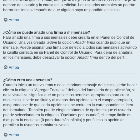
administración quién lo editó, aunque la mayoría de las veces el editor deja su
nombre de usuario y la causa de la edición. Los usuarios normales no podrán
borrar sus temas después de que alguien haya respondido al mismo.
Arriba
¿Cómo se puede añadir una firma a mi mensaje?
Para añadir una firma a sus mensajes debe crearla en el Panel de Control de
Usuario. Una vez creada, active la opción
Añadir firma
cuando publique un
mensaje. Puede asignar una firma por defecto a todos sus mensajes activando
la casilla correcta en su Panel de Control de Usuario. Para dejar de añadirla
en los mensajes, debe desactivar la opción
Añadir firma
dentro del perfil.
Arriba
¿Cómo creo una encuesta?
Cuando inicia un nuevo tema o edita el primer mensaje del mismo, debe hacer
clic en la etiqueta "Agregar Encuesta" debajo del formulario de publicación; si
no la visualiza, significa que no posee los permisos apropiados para crear
encuestas. Inserte un título y al menos dos opciones en el campo apropiado,
asegurándose de que cada opción se encuentre en la correspondiente línea
del formulario. También puede elegir el número de opciones que el usuario
puede seleccionar en la etiqueta "Opciones por usuario", el tiempo límite en
días para la encuesta (0 para duración infinita) y por último la opción de
permitir a lo usuarios cambiar su votos.
Arriba