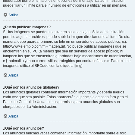
moderador borre el tema o los emoticones del mensaje. La administración
puede fijar un límite para el número de emoticones a utilizar en un mensaje.
Arriba
¿Puedo publicar imagenes?
Sí, las imágenes se pueden mostrar en sus mensajes. Si la administración
permite adjuntar archivos, puede subir la imagen directamente al foro. De otra
manera, debe guardar primero su foto en un servidor de acceso público, e.j.
http://www.ejemplo.com/mi-imagen.gif. No puede publicar imágenes que se
encuentren en su PC (a menos que sea un servidor de acceso público) ni
tampoco las que se encuentren guardadas bajo mecanismos de autenticación,
e.j. hotmail o yahoo correo, sitios protegidos por contraseñas, etc. Para exhibir
imágenes utilice el BBCode con la etiqueta [img].
Arriba
¿Qué son los anuncios globales?
Los anuncios globales contienen información importante y debería leerlos
cada vez que sea posible. Éstos aparecerán al principio de cada foro y en el
Panel de Control de Usuario. Los permisos para anuncios globales son
otorgados por La Administración.
Arriba
¿Qué son los anuncios?
Los anuncios muchas veces contienen información importante sobre el foro