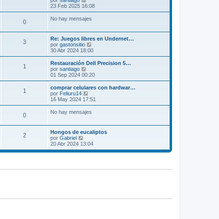
por
santiago
s
e
23 Feb 2025 16:08
a
r
j
ú
No hay mensajes
0
e
l
t
i
Re: Juegos libres en Undernet…
m
3
V
por
gastonsitio
o
e
30 Abr 2024 18:00
m
r
e
ú
Restauración Dell Precision 5…
n
1
l
V
por
santiago
s
t
e
01 Sep 2024 00:20
a
i
r
j
m
ú
comprar celulares con hardwar…
e
1
o
l
V
por
Feliuru14
m
t
e
16 May 2024 17:51
e
i
r
n
m
ú
No hay mensajes
s
0
o
l
a
m
t
j
e
i
Hongos de eucaliptos
e
n
m
2
V
por
Gabriel
s
o
e
20 Abr 2024 13:04
a
m
r
j
e
ú
e
n
l
s
t
a
i
j
m
e
o
m
e
n
s
a