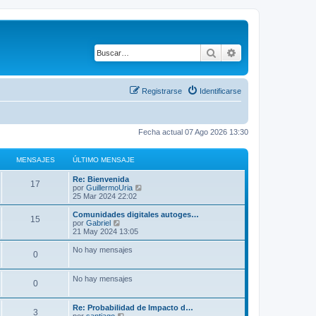
Buscar
Búsqueda avanza
Registrarse
Identificarse
Fecha actual 07 Ago 2026 13:30
MENSAJES
ÚLTIMO MENSAJE
Re: Bienvenida
17
V
por
GuillermoUria
e
25 Mar 2024 22:02
r
ú
Comunidades digitales autoges…
15
l
V
por
Gabriel
t
e
21 May 2024 13:05
i
r
m
ú
No hay mensajes
0
o
l
m
t
e
i
No hay mensajes
n
m
0
s
o
a
m
j
e
Re: Probabilidad de Impacto d…
3
e
n
V