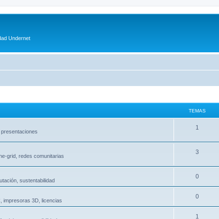
dad Undernet
TEMAS
1
 presentaciones
3
the-grid, redes comunitarias
0
tación, sustentabilidad
0
C, impresoras 3D, licencias
1