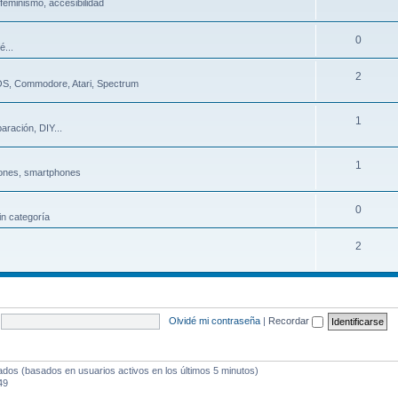
 feminismo, accesibilidad
0
é...
2
 DOS, Commodore, Atari, Spectrum
1
aración, DIY...
1
ones, smartphones
0
in categoría
2
Olvidé mi contraseña
|
Recordar
tados (basados en usuarios activos en los últimos 5 minutos)
49