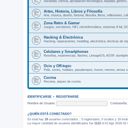
Sociedad, ciencia, apropiación tecnológica, equidad, género,
Artes, Historia, Libros y Filosofía
Arte, música, diseño, historia, filosofía, libros, reflexiones, caf
Zona Retro & Gamer
Juegos, servidores, HiFi, retroinformática, sistemas 8-bit,
Hacking & Electrónica
Hacking, reparaciones, modding, electrónica, técnicas de rep
Celulares y Smartphones
Reseñas, experiencias, flasheo, LineageOS, AOSP, dumbph
Ocio y Off-topic
Pelis, series, hobbies, pasatiempos, humor, memes, temas s
Cocina
Recetas, piques de cocina.
IDENTIFICARSE
•
REGISTRARSE
Nombre de Usuario:
Contraseña:
¿QUIÉN ESTÁ CONECTADO?
En total hay
18
usuarios conectados :: 0 registrados, 0 ocultos y 18 invi
La mayor cantidad de usuarios identificados fue
1122
el 01 Ago 2026 02: