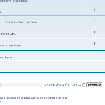
 feminismo, accesibilidad
0
é...
2
 DOS, Commodore, Atari, Spectrum
1
aración, DIY...
1
ones, smartphones
0
in categoría
2
Olvidé mi contraseña
|
Recordar
tados (basados en usuarios activos en los últimos 5 minutos)
49