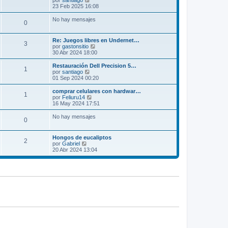
por
santiago
s
e
23 Feb 2025 16:08
a
r
j
ú
No hay mensajes
0
e
l
t
i
Re: Juegos libres en Undernet…
m
3
V
por
gastonsitio
o
e
30 Abr 2024 18:00
m
r
e
ú
Restauración Dell Precision 5…
n
1
l
V
por
santiago
s
t
e
01 Sep 2024 00:20
a
i
r
j
m
ú
comprar celulares con hardwar…
e
1
o
l
V
por
Feliuru14
m
t
e
16 May 2024 17:51
e
i
r
n
m
ú
No hay mensajes
s
0
o
l
a
m
t
j
e
i
Hongos de eucaliptos
e
n
m
2
V
por
Gabriel
s
o
e
20 Abr 2024 13:04
a
m
r
j
e
ú
e
n
l
s
t
a
i
j
m
e
o
m
e
n
s
a