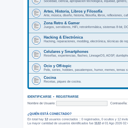
Sociedad, ciencia, apropiación tecnológica, equidad, género,
Artes, Historia, Libros y Filosofía
Arte, música, diseño, historia, filosofía, libros, reflexiones, caf
Zona Retro & Gamer
Juegos, servidores, HiFi, retroinformática, sistemas 8-bit,
Hacking & Electrónica
Hacking, reparaciones, modding, electrónica, técnicas de rep
Celulares y Smartphones
Reseñas, experiencias, flasheo, LineageOS, AOSP, dumbph
Ocio y Off-topic
Pelis, series, hobbies, pasatiempos, humor, memes, temas s
Cocina
Recetas, piques de cocina.
IDENTIFICARSE
•
REGISTRARSE
Nombre de Usuario:
Contraseña:
¿QUIÉN ESTÁ CONECTADO?
En total hay
12
usuarios conectados :: 0 registrados, 0 ocultos y 12 invi
La mayor cantidad de usuarios identificados fue
1122
el 01 Ago 2026 02: