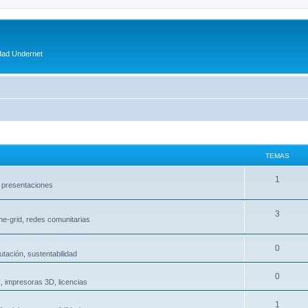
dad Undernet
TEMAS
1
 presentaciones
3
the-grid, redes comunitarias
0
tación, sustentabilidad
0
C, impresoras 3D, licencias
1