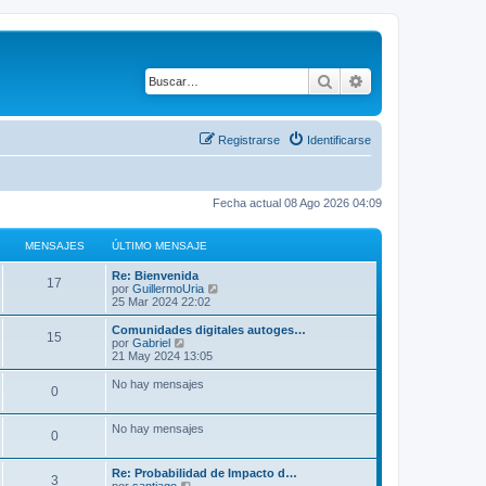
Buscar
Búsqueda avanza
Registrarse
Identificarse
Fecha actual 08 Ago 2026 04:09
MENSAJES
ÚLTIMO MENSAJE
Re: Bienvenida
17
V
por
GuillermoUria
e
25 Mar 2024 22:02
r
ú
Comunidades digitales autoges…
15
l
V
por
Gabriel
t
e
21 May 2024 13:05
i
r
m
ú
No hay mensajes
0
o
l
m
t
e
i
No hay mensajes
n
m
0
s
o
a
m
j
e
Re: Probabilidad de Impacto d…
3
e
n
V