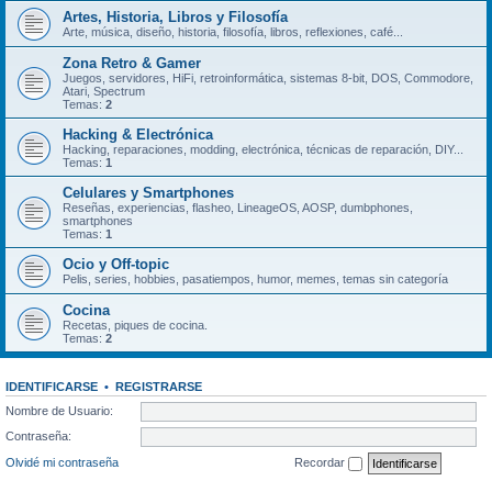
Artes, Historia, Libros y Filosofía
Arte, música, diseño, historia, filosofía, libros, reflexiones, café...
Zona Retro & Gamer
Juegos, servidores, HiFi, retroinformática, sistemas 8-bit, DOS, Commodore,
Atari, Spectrum
Temas:
2
Hacking & Electrónica
Hacking, reparaciones, modding, electrónica, técnicas de reparación, DIY...
Temas:
1
Celulares y Smartphones
Reseñas, experiencias, flasheo, LineageOS, AOSP, dumbphones,
smartphones
Temas:
1
Ocio y Off-topic
Pelis, series, hobbies, pasatiempos, humor, memes, temas sin categoría
Cocina
Recetas, piques de cocina.
Temas:
2
IDENTIFICARSE
•
REGISTRARSE
Nombre de Usuario:
Contraseña:
Olvidé mi contraseña
Recordar