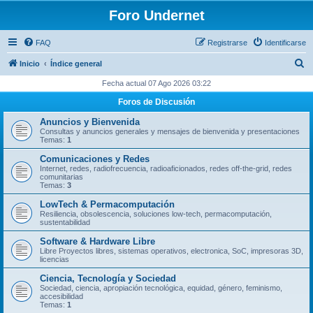
Foro Undernet
FAQ
Registrarse
Identificarse
B
Inicio
Índice general
u
Fecha actual 07 Ago 2026 03:22
s
Foros de Discusión
c
Anuncios y Bienvenida
a
Consultas y anuncios generales y mensajes de bienvenida y presentaciones
Temas:
1
r
Comunicaciones y Redes
Internet, redes, radiofrecuencia, radioaficionados, redes off-the-grid, redes
comunitarias
Temas:
3
LowTech & Permacomputación
Resiliencia, obsolescencia, soluciones low-tech, permacomputación,
sustentabilidad
Software & Hardware Libre
Libre Proyectos libres, sistemas operativos, electronica, SoC, impresoras 3D,
licencias
Ciencia, Tecnología y Sociedad
Sociedad, ciencia, apropiación tecnológica, equidad, género, feminismo,
accesibilidad
Temas:
1