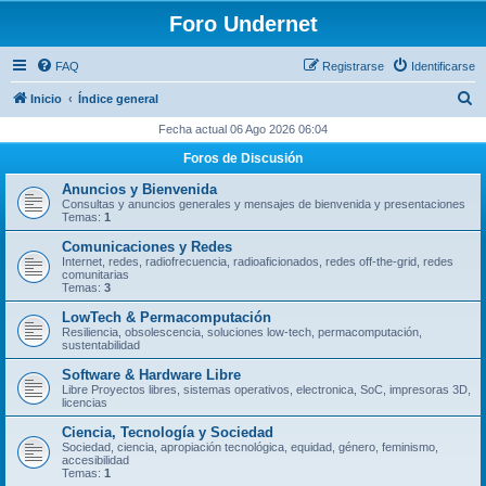
Foro Undernet
FAQ
Registrarse
Identificarse
B
Inicio
Índice general
u
Fecha actual 06 Ago 2026 06:04
s
Foros de Discusión
c
Anuncios y Bienvenida
a
Consultas y anuncios generales y mensajes de bienvenida y presentaciones
Temas:
1
r
Comunicaciones y Redes
Internet, redes, radiofrecuencia, radioaficionados, redes off-the-grid, redes
comunitarias
Temas:
3
LowTech & Permacomputación
Resiliencia, obsolescencia, soluciones low-tech, permacomputación,
sustentabilidad
Software & Hardware Libre
Libre Proyectos libres, sistemas operativos, electronica, SoC, impresoras 3D,
licencias
Ciencia, Tecnología y Sociedad
Sociedad, ciencia, apropiación tecnológica, equidad, género, feminismo,
accesibilidad
Temas:
1