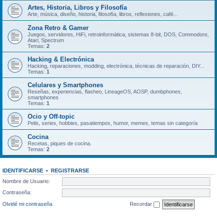
Artes, Historia, Libros y Filosofía
Arte, música, diseño, historia, filosofía, libros, reflexiones, café...
Zona Retro & Gamer
Juegos, servidores, HiFi, retroinformática, sistemas 8-bit, DOS, Commodore,
Atari, Spectrum
Temas:
2
Hacking & Electrónica
Hacking, reparaciones, modding, electrónica, técnicas de reparación, DIY...
Temas:
1
Celulares y Smartphones
Reseñas, experiencias, flasheo, LineageOS, AOSP, dumbphones,
smartphones
Temas:
1
Ocio y Off-topic
Pelis, series, hobbies, pasatiempos, humor, memes, temas sin categoría
Cocina
Recetas, piques de cocina.
Temas:
2
IDENTIFICARSE
•
REGISTRARSE
Nombre de Usuario:
Contraseña:
Olvidé mi contraseña
Recordar