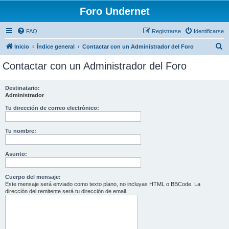
Foro Undernet
FAQ
Registrarse
Identificarse
B
Inicio
Índice general
Contactar con un Administrador del Foro
u
Contactar con un Administrador del Foro
s
c
Destinatario:
Administrador
a
r
Tu dirección de correo electrónico:
Tu nombre:
Asunto:
Cuerpo del mensaje:
Este mensaje será enviado como texto plano, no incluyas HTML o BBCode. La
dirección del remitente será tu dirección de email.