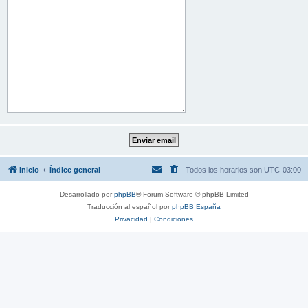
Inicio
Índice general
Todos los horarios son
UTC-03:00
Desarrollado por
phpBB
® Forum Software © phpBB Limited
Traducción al español por
phpBB España
Privacidad
|
Condiciones