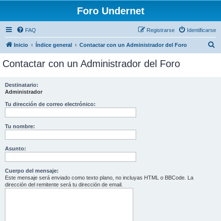
Foro Undernet
FAQ
Registrarse
Identificarse
B
Inicio
Índice general
Contactar con un Administrador del Foro
u
Contactar con un Administrador del Foro
s
c
Destinatario:
Administrador
a
r
Tu dirección de correo electrónico:
Tu nombre:
Asunto:
Cuerpo del mensaje:
Este mensaje será enviado como texto plano, no incluyas HTML o BBCode. La
dirección del remitente será tu dirección de email.