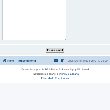
Inicio
Índice general
Todos los horarios son
UTC-03:00
Desarrollado por
phpBB
® Forum Software © phpBB Limited
Traducción al español por
phpBB España
Privacidad
|
Condiciones