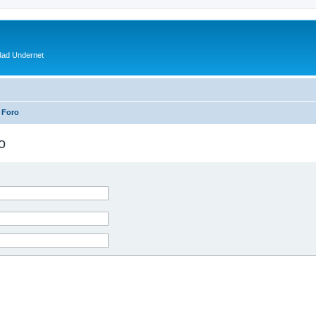
dad Undernet
 Foro
o