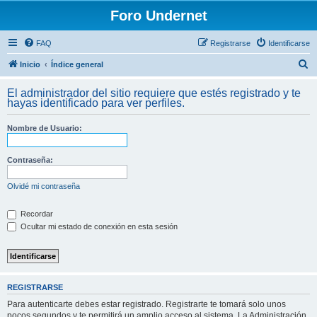
Foro Undernet
FAQ
Registrarse
Identificarse
B
Inicio
Índice general
u
El administrador del sitio requiere que estés registrado y te
s
hayas identificado para ver perfiles.
c
Nombre de Usuario:
a
r
Contraseña:
Olvidé mi contraseña
Recordar
Ocultar mi estado de conexión en esta sesión
REGISTRARSE
Para autenticarte debes estar registrado. Registrarte te tomará solo unos
pocos segundos y te permitirá un amplio acceso al sistema. La Administración