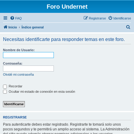
Foro Undernet
FAQ
Registrarse
Identificarse
B
Inicio
Índice general
u
Necesitas identificarte para responder temas en este foro.
s
c
Nombre de Usuario:
a
r
Contraseña:
Olvidé mi contraseña
Recordar
Ocultar mi estado de conexión en esta sesión
REGISTRARSE
Para autenticarte debes estar registrado. Registrarte te tomará solo unos
pocos segundos y te permitirá un amplio acceso al sistema. La Administración
del sitio puede además otorgar permisos adicionales a los usuarios