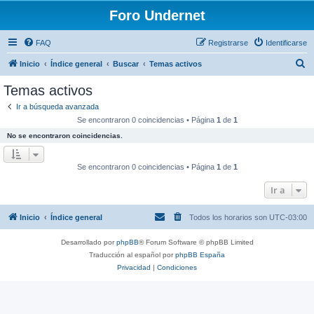
Foro Undernet
FAQ
Registrarse
Identificarse
B
Inicio
Índice general
Buscar
Temas activos
u
Temas activos
s
Ir a búsqueda avanzada
c
Se encontraron 0 coincidencias • Página
1
de
1
a
No se encontraron coincidencias.
r
Se encontraron 0 coincidencias • Página
1
de
1
Ir a
Inicio
Índice general
Todos los horarios son
UTC-03:00
Desarrollado por
phpBB
® Forum Software © phpBB Limited
Traducción al español por
phpBB España
Privacidad
|
Condiciones