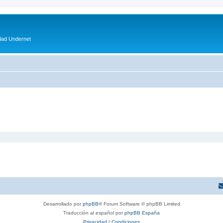
dad Undernet
Desarrollado por
phpBB
® Forum Software © phpBB Limited
Traducción al español por
phpBB España
Privacidad
|
Condiciones