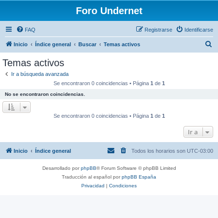
Foro Undernet
FAQ
Registrarse
Identificarse
B
Inicio
Índice general
Buscar
Temas activos
u
Temas activos
s
Ir a búsqueda avanzada
c
Se encontraron 0 coincidencias • Página
1
de
1
a
No se encontraron coincidencias.
r
Se encontraron 0 coincidencias • Página
1
de
1
Ir a
Inicio
Índice general
Todos los horarios son
UTC-03:00
Desarrollado por
phpBB
® Forum Software © phpBB Limited
Traducción al español por
phpBB España
Privacidad
|
Condiciones