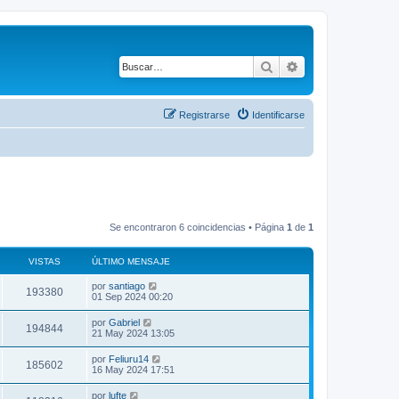
Buscar
Búsqueda avanza
Registrarse
Identificarse
Se encontraron 6 coincidencias • Página
1
de
1
VISTAS
ÚLTIMO MENSAJE
por
santiago
193380
01 Sep 2024 00:20
por
Gabriel
194844
21 May 2024 13:05
por
Feliuru14
185602
16 May 2024 17:51
por
lufte