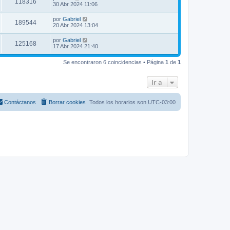
118316
30 Abr 2024 11:06
por
Gabriel
189544
20 Abr 2024 13:04
por
Gabriel
125168
17 Abr 2024 21:40
Se encontraron 6 coincidencias • Página
1
de
1
Ir a
Contáctanos
Borrar cookies
Todos los horarios son
UTC-03:00