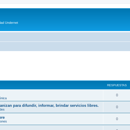
dad Undernet
RESPUESTAS
0
ónica
izan para difundir, informar, brindar servicios libres.
0
des
bre
0
hones