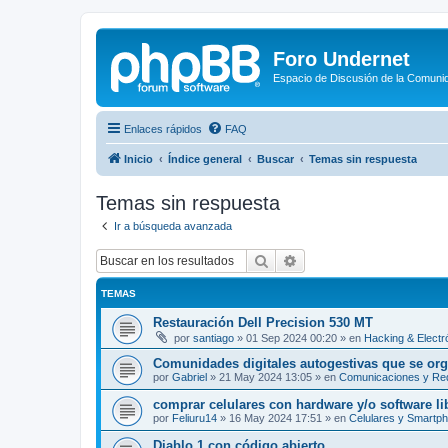
Foro Undernet
Espacio de Discusión de la Comuni
Enlaces rápidos
FAQ
Inicio
Índice general
Buscar
Temas sin respuesta
Temas sin respuesta
Ir a búsqueda avanzada
Buscar
Búsqueda avanzada
TEMAS
Restauración Dell Precision 530 MT
por
santiago
»
01 Sep 2024 00:20
» en
Hacking & Electr
Comunidades digitales autogestivas que se organ
por
Gabriel
»
21 May 2024 13:05
» en
Comunicaciones y Re
comprar celulares con hardware y/o software li
por
Feliuru14
»
16 May 2024 17:51
» en
Celulares y Smartp
Diablo 1 con código abierto