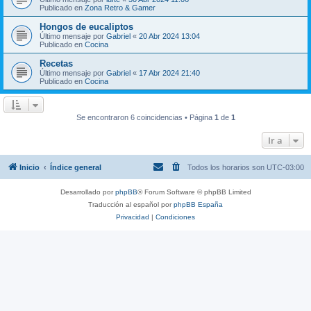
Publicado en
Zona Retro & Gamer
Hongos de eucaliptos
Último mensaje por
Gabriel
«
20 Abr 2024 13:04
Publicado en
Cocina
Recetas
Último mensaje por
Gabriel
«
17 Abr 2024 21:40
Publicado en
Cocina
Se encontraron 6 coincidencias • Página
1
de
1
Ir a
Inicio
Índice general
Todos los horarios son
UTC-03:00
Desarrollado por
phpBB
® Forum Software © phpBB Limited
Traducción al español por
phpBB España
Privacidad
|
Condiciones