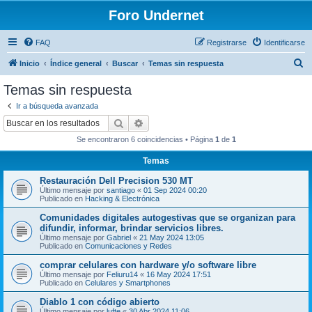
Foro Undernet
FAQ
Registrarse
Identificarse
B
Inicio
Índice general
Buscar
Temas sin respuesta
u
Temas sin respuesta
s
Ir a búsqueda avanzada
c
Buscar
Búsqueda avanzada
a
Se encontraron 6 coincidencias • Página
1
de
1
r
Temas
Restauración Dell Precision 530 MT
Último mensaje por
santiago
«
01 Sep 2024 00:20
Publicado en
Hacking & Electrónica
Comunidades digitales autogestivas que se organizan para
difundir, informar, brindar servicios libres.
Último mensaje por
Gabriel
«
21 May 2024 13:05
Publicado en
Comunicaciones y Redes
comprar celulares con hardware y/o software libre
Último mensaje por
Feliuru14
«
16 May 2024 17:51
Publicado en
Celulares y Smartphones
Diablo 1 con código abierto
Último mensaje por
lufte
«
30 Abr 2024 11:06