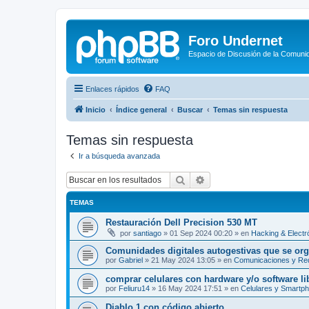
Foro Undernet
Espacio de Discusión de la Comuni
Enlaces rápidos
FAQ
Inicio
Índice general
Buscar
Temas sin respuesta
Temas sin respuesta
Ir a búsqueda avanzada
Buscar
Búsqueda avanzada
TEMAS
Restauración Dell Precision 530 MT
por
santiago
»
01 Sep 2024 00:20
» en
Hacking & Electr
Comunidades digitales autogestivas que se organ
por
Gabriel
»
21 May 2024 13:05
» en
Comunicaciones y Re
comprar celulares con hardware y/o software li
por
Feliuru14
»
16 May 2024 17:51
» en
Celulares y Smartp
Diablo 1 con código abierto