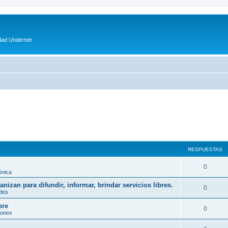
dad Undernet
RESPUESTAS
0
ónica
izan para difundir, informar, brindar servicios libres.
0
des
bre
0
hones