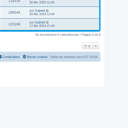
118316
30 Abr 2024 11:06
por
Gabriel
189549
20 Abr 2024 13:04
por
Gabriel
125168
17 Abr 2024 21:40
Se encontraron 6 coincidencias • Página
1
de
1
Ir a
Contáctanos
Borrar cookies
Todos los horarios son
UTC-03:00