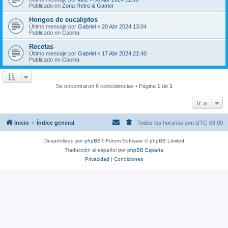
Publicado en
Zona Retro & Gamer
Hongos de eucaliptos
Último mensaje por
Gabriel
«
20 Abr 2024 13:04
Publicado en
Cocina
Recetas
Último mensaje por
Gabriel
«
17 Abr 2024 21:40
Publicado en
Cocina
Se encontraron 6 coincidencias • Página
1
de
1
Ir a
Inicio
Índice general
Todos los horarios son
UTC-03:00
Desarrollado por
phpBB
® Forum Software © phpBB Limited
Traducción al español por
phpBB España
Privacidad
|
Condiciones