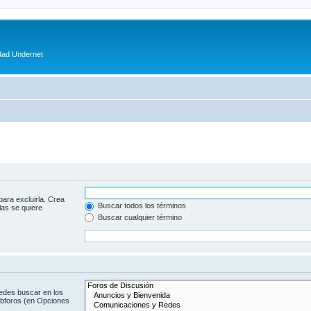
dad Undernet
para excluirla. Crea
Buscar todos los términos
las se quiere
Buscar cualquier término
uedes buscar en los
subforos (en Opciones