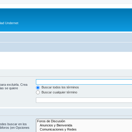
dad Undernet
para excluirla. Crea
Buscar todos los términos
las se quiere
Buscar cualquier término
uedes buscar en los
subforos (en Opciones