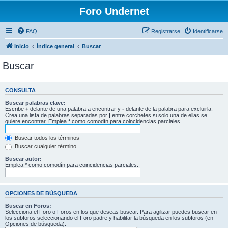
Foro Undernet
FAQ
Registrarse
Identificarse
Inicio
Índice general
Buscar
Buscar
CONSULTA
Buscar palabras clave:
Escribe
+
delante de una palabra a encontrar y
-
delante de la palabra para excluirla.
Crea una lista de palabras separadas por
|
entre corchetes si solo una de ellas se
quiere encontrar. Emplea
*
como comodín para coincidencias parciales.
Buscar todos los términos
Buscar cualquier término
Buscar autor:
Emplea * como comodín para coincidencias parciales.
OPCIONES DE BÚSQUEDA
Buscar en Foros:
Selecciona el Foro o Foros en los que deseas buscar. Para agilizar puedes buscar en
los subforos seleccionando el Foro padre y habilitar la búsqueda en los subforos (en
Opciones de búsqueda).