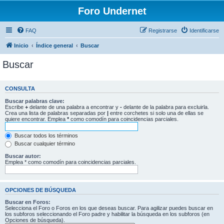
Foro Undernet
FAQ
Registrarse
Identificarse
Inicio
Índice general
Buscar
Buscar
CONSULTA
Buscar palabras clave:
Escribe
+
delante de una palabra a encontrar y
-
delante de la palabra para excluirla.
Crea una lista de palabras separadas por
|
entre corchetes si solo una de ellas se
quiere encontrar. Emplea
*
como comodín para coincidencias parciales.
Buscar todos los términos
Buscar cualquier término
Buscar autor:
Emplea * como comodín para coincidencias parciales.
OPCIONES DE BÚSQUEDA
Buscar en Foros:
Selecciona el Foro o Foros en los que deseas buscar. Para agilizar puedes buscar en
los subforos seleccionando el Foro padre y habilitar la búsqueda en los subforos (en
Opciones de búsqueda).