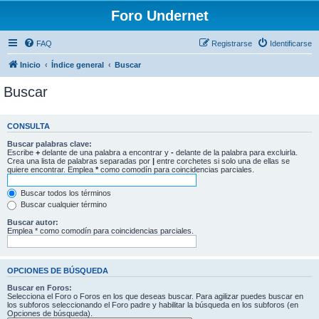
Foro Undernet
FAQ
Registrarse
Identificarse
Inicio
Índice general
Buscar
Buscar
CONSULTA
Buscar palabras clave:
Escribe
+
delante de una palabra a encontrar y
-
delante de la palabra para excluirla.
Crea una lista de palabras separadas por
|
entre corchetes si solo una de ellas se
quiere encontrar. Emplea
*
como comodín para coincidencias parciales.
Buscar todos los términos
Buscar cualquier término
Buscar autor:
Emplea * como comodín para coincidencias parciales.
OPCIONES DE BÚSQUEDA
Buscar en Foros:
Selecciona el Foro o Foros en los que deseas buscar. Para agilizar puedes buscar en
los subforos seleccionando el Foro padre y habilitar la búsqueda en los subforos (en
Opciones de búsqueda).