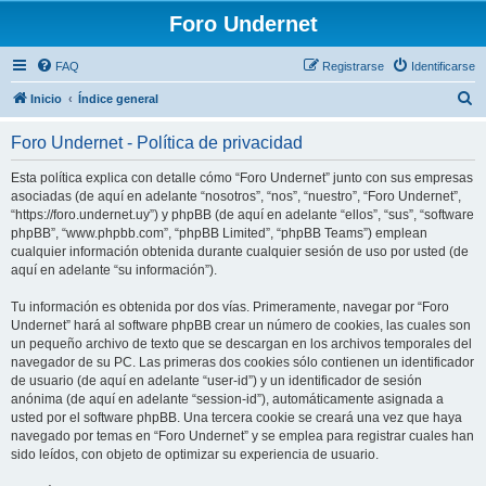
Foro Undernet
FAQ
Registrarse
Identificarse
B
Inicio
Índice general
u
Foro Undernet - Política de privacidad
s
c
Esta política explica con detalle cómo “Foro Undernet” junto con sus empresas
asociadas (de aquí en adelante “nosotros”, “nos”, “nuestro”, “Foro Undernet”,
a
“https://foro.undernet.uy”) y phpBB (de aquí en adelante “ellos”, “sus”, “software
r
phpBB”, “www.phpbb.com”, “phpBB Limited”, “phpBB Teams”) emplean
cualquier información obtenida durante cualquier sesión de uso por usted (de
aquí en adelante “su información”).
Tu información es obtenida por dos vías. Primeramente, navegar por “Foro
Undernet” hará al software phpBB crear un número de cookies, las cuales son
un pequeño archivo de texto que se descargan en los archivos temporales del
navegador de su PC. Las primeras dos cookies sólo contienen un identificador
de usuario (de aquí en adelante “user-id”) y un identificador de sesión
anónima (de aquí en adelante “session-id”), automáticamente asignada a
usted por el software phpBB. Una tercera cookie se creará una vez que haya
navegado por temas en “Foro Undernet” y se emplea para registrar cuales han
sido leídos, con objeto de optimizar su experiencia de usuario.