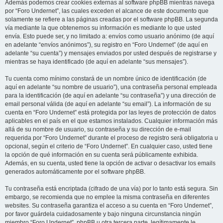
Además podemos crear cookies externas al software phpBB mientras navega
por “Foro Undernet”, las cuales exceden el alcance de este documento que
solamente se refiere a las páginas creadas por el software phpBB. La segunda
vía mediante la que obtenemos su información es mediante lo que usted
envía. Esto puede ser, y no limitado a: envíos como usuario anónimo (de aquí
en adelante “envíos anónimos”), su registro en “Foro Undernet” (de aquí en
adelante “su cuenta”) y mensajes enviados por usted después de registrarse y
mientras se haya identificado (de aquí en adelante “sus mensajes”).
Tu cuenta como mínimo constará de un nombre único de identificación (de
aquí en adelante “su nombre de usuario”), una contraseña personal empleada
para la identificación (de aquí en adelante “su contraseña”) y una dirección de
email personal válida (de aquí en adelante “su email”). La información de su
cuenta en “Foro Undernet” está protegida por las leyes de protección de datos
aplicables en el país en el que estamos instalados. Cualquier información más
allá de su nombre de usuario, su contraseña y su dirección de e-mail
requerida por “Foro Undernet” durante el proceso de registro será obligatoria u
opcional, según el criterio de “Foro Undernet”. En cualquier caso, usted tiene
la opción de qué información en su cuenta será públicamente exhibida.
Además, en su cuenta, usted tiene la opción de activar o desactivar los emails
generados automáticamente por el software phpBB.
Tu contraseña está encriptada (cifrado de una vía) por lo tanto está segura. Sin
embargo, se recomienda que no emplee la misma contraseña en diferentes
websites. Su contraseña garantiza el acceso a su cuenta en “Foro Undernet”,
por favor guárdela cuidadosamente y bajo ninguna circunstancia ningún
miembro “Foro Undernet”, phpBB u otra tercera parte, legítimamente le