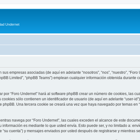
dad Undernet
n sus empresas asociadas (de aquí en adelante “nosotros”, “nos”, “nuestro”, “Foro U
phpBB Limited”, “phpBB Teams”) emplean cualquier información obtenida durante cu
ar por “Foro Undernet” hará al software phpBB crear un número de cookies, las cu
cookies sólo contienen un identificador de usuario (de aquí en adelante “user-id”)
are phpBB. Una tercera cookie se creará una vez que haya navegado por temas en “
tras navega por “Foro Undernet”, las cuales exceden el alcance de este documen
información es mediante lo que usted envía. Esto puede ser, y no limitado a: env
e “su cuenta”) y mensajes enviados por usted después de registrarse y mientras se