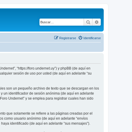
Buscar
Búsqueda avanza
Registrarse
Identificarse
ndernet”, “https://foro.undernet.uy”) y phpBB (de aquí en
alquier sesión de uso por usted (de aquí en adelante “su
ales son un pequeño archivo de texto que se descargan en los
 y un identificador de sesión anónima (de aquí en adelante
Foro Undernet” y se emplea para registrar cuales han sido
to que solamente se refiere a las páginas creadas por el
íos como usuario anónimo (de aquí en adelante “envíos
 haya identificado (de aquí en adelante “sus mensajes”).