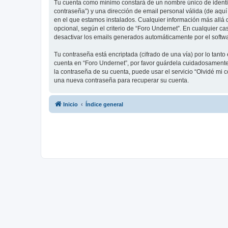
Tu cuenta como mínimo constará de un nombre único de identifi
contraseña”) y una dirección de email personal válida (de aquí
en el que estamos instalados. Cualquier información más allá d
opcional, según el criterio de “Foro Undernet”. En cualquier c
desactivar los emails generados automáticamente por el softw
Tu contraseña está encriptada (cifrado de una vía) por lo tan
cuenta en “Foro Undernet”, por favor guárdela cuidadosamente 
la contraseña de su cuenta, puede usar el servicio “Olvidé mi 
una nueva contraseña para recuperar su cuenta.
Inicio
Índice general