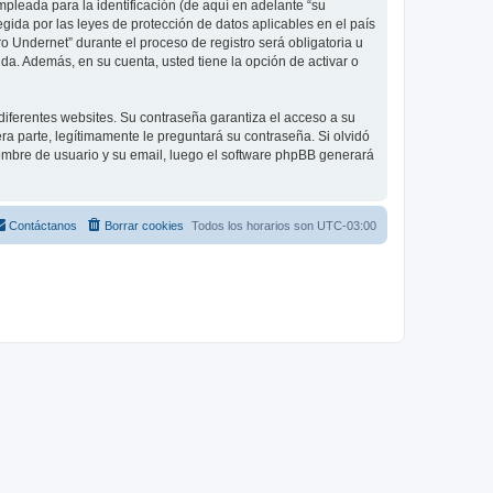
leada para la identificación (de aquí en adelante “su
gida por las leyes de protección de datos aplicables en el país
o Undernet” durante el proceso de registro será obligatoria u
da. Además, en su cuenta, usted tiene la opción de activar o
diferentes websites. Su contraseña garantiza el acceso a su
a parte, legítimamente le preguntará su contraseña. Si olvidó
 nombre de usuario y su email, luego el software phpBB generará
Contáctanos
Borrar cookies
Todos los horarios son
UTC-03:00