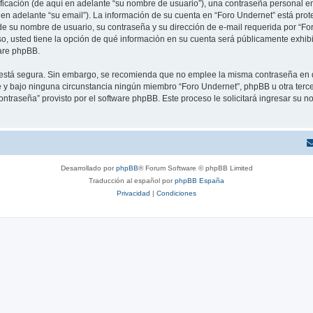
cación (de aquí en adelante “su nombre de usuario”), una contraseña personal emp
 en adelante “su email”). La información de su cuenta en “Foro Undernet” está prote
e su nombre de usuario, su contraseña y su dirección de e-mail requerida por “For
aso, usted tiene la opción de qué información en su cuenta será públicamente exhibi
are phpBB.
to está segura. Sin embargo, se recomienda que no emplee la misma contraseña en 
y bajo ninguna circunstancia ningún miembro “Foro Undernet”, phpBB u otra tercer
contraseña” provisto por el software phpBB. Este proceso le solicitará ingresar su
Desarrollado por
phpBB
® Forum Software © phpBB Limited
Traducción al español por
phpBB España
Privacidad
|
Condiciones