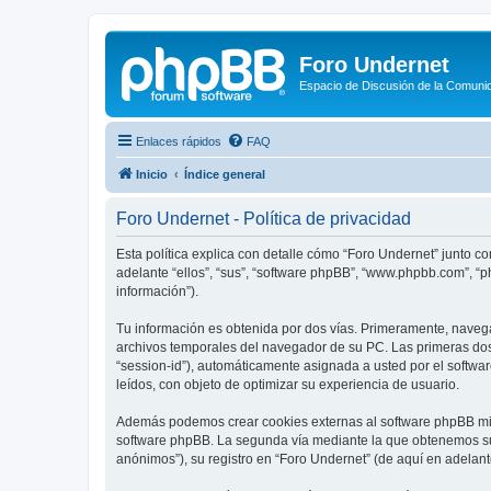
Foro Undernet
Espacio de Discusión de la Comuni
Enlaces rápidos
FAQ
Inicio
Índice general
Foro Undernet - Política de privacidad
Esta política explica con detalle cómo “Foro Undernet” junto co
adelante “ellos”, “sus”, “software phpBB”, “www.phpbb.com”, “
información”).
Tu información es obtenida por dos vías. Primeramente, naveg
archivos temporales del navegador de su PC. Las primeras dos 
“session-id”), automáticamente asignada a usted por el softw
leídos, con objeto de optimizar su experiencia de usuario.
Además podemos crear cookies externas al software phpBB mien
software phpBB. La segunda vía mediante la que obtenemos su 
anónimos”), su registro en “Foro Undernet” (de aquí en adelant