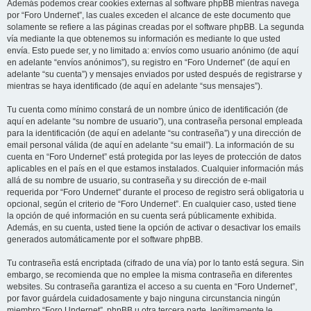
Además podemos crear cookies externas al software phpBB mientras navega
por “Foro Undernet”, las cuales exceden el alcance de este documento que
solamente se refiere a las páginas creadas por el software phpBB. La segunda
vía mediante la que obtenemos su información es mediante lo que usted
envía. Esto puede ser, y no limitado a: envíos como usuario anónimo (de aquí
en adelante “envíos anónimos”), su registro en “Foro Undernet” (de aquí en
adelante “su cuenta”) y mensajes enviados por usted después de registrarse y
mientras se haya identificado (de aquí en adelante “sus mensajes”).
Tu cuenta como mínimo constará de un nombre único de identificación (de
aquí en adelante “su nombre de usuario”), una contraseña personal empleada
para la identificación (de aquí en adelante “su contraseña”) y una dirección de
email personal válida (de aquí en adelante “su email”). La información de su
cuenta en “Foro Undernet” está protegida por las leyes de protección de datos
aplicables en el país en el que estamos instalados. Cualquier información más
allá de su nombre de usuario, su contraseña y su dirección de e-mail
requerida por “Foro Undernet” durante el proceso de registro será obligatoria u
opcional, según el criterio de “Foro Undernet”. En cualquier caso, usted tiene
la opción de qué información en su cuenta será públicamente exhibida.
Además, en su cuenta, usted tiene la opción de activar o desactivar los emails
generados automáticamente por el software phpBB.
Tu contraseña está encriptada (cifrado de una vía) por lo tanto está segura. Sin
embargo, se recomienda que no emplee la misma contraseña en diferentes
websites. Su contraseña garantiza el acceso a su cuenta en “Foro Undernet”,
por favor guárdela cuidadosamente y bajo ninguna circunstancia ningún
miembro “Foro Undernet”, phpBB u otra tercera parte, legítimamente le