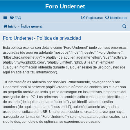
Foro Undernet
FAQ
Registrarse
Identificarse
B
Inicio
Índice general
u
Foro Undernet - Política de privacidad
s
c
Esta política explica con detalle cómo “Foro Undernet” junto con sus empresas
asociadas (de aquí en adelante “nosotros”, “nos”, “nuestro”, “Foro Undernet”,
a
“https://foro.undernet.uy”) y phpBB (de aquí en adelante “ellos”, “sus”, “software
r
phpBB”, “www.phpbb.com”, “phpBB Limited”, “phpBB Teams”) emplean
cualquier información obtenida durante cualquier sesión de uso por usted (de
aquí en adelante “su información”).
Tu información es obtenida por dos vías. Primeramente, navegar por “Foro
Undernet” hará al software phpBB crear un número de cookies, las cuales son
un pequeño archivo de texto que se descargan en los archivos temporales del
navegador de su PC. Las primeras dos cookies sólo contienen un identificador
de usuario (de aquí en adelante “user-id”) y un identificador de sesión
anónima (de aquí en adelante “session-id”), automáticamente asignada a
usted por el software phpBB. Una tercera cookie se creará una vez que haya
navegado por temas en “Foro Undernet” y se emplea para registrar cuales han
sido leídos, con objeto de optimizar su experiencia de usuario.