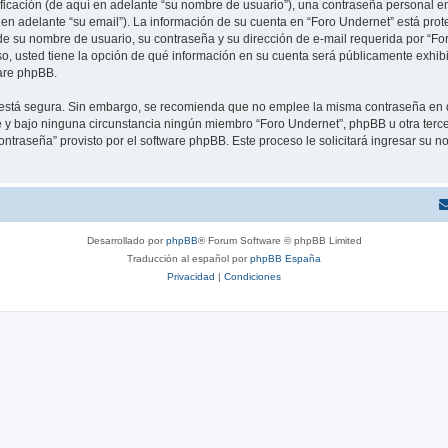
cación (de aquí en adelante “su nombre de usuario”), una contraseña personal emp
 en adelante “su email”). La información de su cuenta en “Foro Undernet” está prote
e su nombre de usuario, su contraseña y su dirección de e-mail requerida por “For
aso, usted tiene la opción de qué información en su cuenta será públicamente exhibi
are phpBB.
to está segura. Sin embargo, se recomienda que no emplee la misma contraseña en 
y bajo ninguna circunstancia ningún miembro “Foro Undernet”, phpBB u otra tercer
contraseña” provisto por el software phpBB. Este proceso le solicitará ingresar su
Desarrollado por
phpBB
® Forum Software © phpBB Limited
Traducción al español por
phpBB España
Privacidad
|
Condiciones