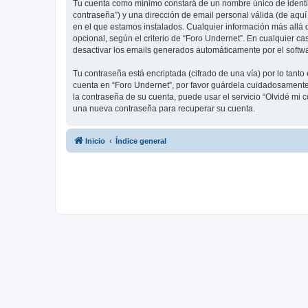
Tu cuenta como mínimo constará de un nombre único de identifi
contraseña”) y una dirección de email personal válida (de aquí
en el que estamos instalados. Cualquier información más allá d
opcional, según el criterio de “Foro Undernet”. En cualquier c
desactivar los emails generados automáticamente por el softw
Tu contraseña está encriptada (cifrado de una vía) por lo tan
cuenta en “Foro Undernet”, por favor guárdela cuidadosamente 
la contraseña de su cuenta, puede usar el servicio “Olvidé mi 
una nueva contraseña para recuperar su cuenta.
Inicio
Índice general