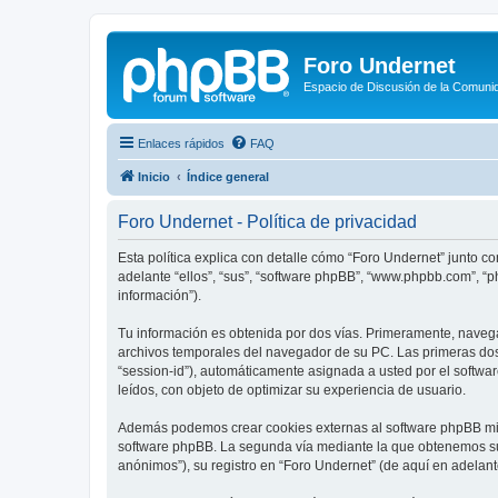
Foro Undernet
Espacio de Discusión de la Comuni
Enlaces rápidos
FAQ
Inicio
Índice general
Foro Undernet - Política de privacidad
Esta política explica con detalle cómo “Foro Undernet” junto co
adelante “ellos”, “sus”, “software phpBB”, “www.phpbb.com”, “
información”).
Tu información es obtenida por dos vías. Primeramente, naveg
archivos temporales del navegador de su PC. Las primeras dos 
“session-id”), automáticamente asignada a usted por el softw
leídos, con objeto de optimizar su experiencia de usuario.
Además podemos crear cookies externas al software phpBB mien
software phpBB. La segunda vía mediante la que obtenemos su 
anónimos”), su registro en “Foro Undernet” (de aquí en adelant