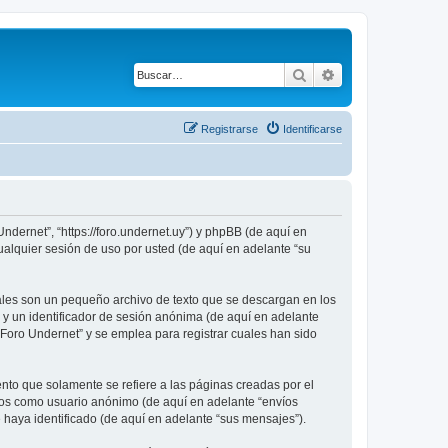
Buscar
Búsqueda avanza
Registrarse
Identificarse
ndernet”, “https://foro.undernet.uy”) y phpBB (de aquí en
alquier sesión de uso por usted (de aquí en adelante “su
ales son un pequeño archivo de texto que se descargan en los
 y un identificador de sesión anónima (de aquí en adelante
Foro Undernet” y se emplea para registrar cuales han sido
to que solamente se refiere a las páginas creadas por el
íos como usuario anónimo (de aquí en adelante “envíos
 haya identificado (de aquí en adelante “sus mensajes”).