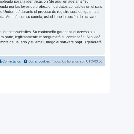
leada para la identificación (de aquí en adelante “su
gida por las leyes de protección de datos aplicables en el país
o Undernet” durante el proceso de registro será obligatoria u
da. Además, en su cuenta, usted tiene la opción de activar o
diferentes websites. Su contraseña garantiza el acceso a su
a parte, legítimamente le preguntará su contraseña. Si olvidó
 nombre de usuario y su email, luego el software phpBB generará
Contáctanos
Borrar cookies
Todos los horarios son
UTC-03:00