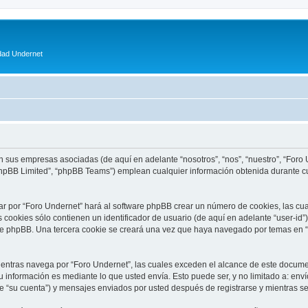
dad Undernet
n sus empresas asociadas (de aquí en adelante “nosotros”, “nos”, “nuestro”, “Foro U
phpBB Limited”, “phpBB Teams”) emplean cualquier información obtenida durante cu
ar por “Foro Undernet” hará al software phpBB crear un número de cookies, las cu
cookies sólo contienen un identificador de usuario (de aquí en adelante “user-id”)
are phpBB. Una tercera cookie se creará una vez que haya navegado por temas en “
tras navega por “Foro Undernet”, las cuales exceden el alcance de este documen
información es mediante lo que usted envía. Esto puede ser, y no limitado a: env
e “su cuenta”) y mensajes enviados por usted después de registrarse y mientras se