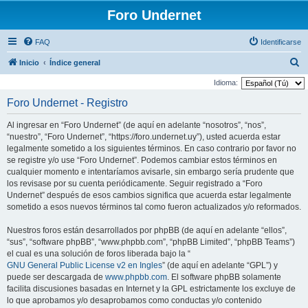
Foro Undernet
FAQ
Identificarse
B
Inicio
Índice general
u
Idioma:
s
Foro Undernet - Registro
c
Al ingresar en “Foro Undernet” (de aquí en adelante “nosotros”, “nos”,
a
“nuestro”, “Foro Undernet”, “https://foro.undernet.uy”), usted acuerda estar
r
legalmente sometido a los siguientes términos. En caso contrario por favor no
se registre y/o use “Foro Undernet”. Podemos cambiar estos términos en
cualquier momento e intentaríamos avisarle, sin embargo sería prudente que
los revisase por su cuenta periódicamente. Seguir registrado a “Foro
Undernet” después de esos cambios significa que acuerda estar legalmente
sometido a esos nuevos términos tal como fueron actualizados y/o reformados.
Nuestros foros están desarrollados por phpBB (de aquí en adelante “ellos”,
“sus”, “software phpBB”, “www.phpbb.com”, “phpBB Limited”, “phpBB Teams”)
el cual es una solución de foros liberada bajo la “
GNU General Public License v2 en Ingles
” (de aquí en adelante “GPL”) y
puede ser descargada de
www.phpbb.com
. El software phpBB solamente
facilita discusiones basadas en Internet y la GPL estrictamente los excluye de
lo que aprobamos y/o desaprobamos como conductas y/o contenido