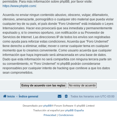
permisible. Para más información sobre phpBB, por favor visite:
https://www.phpbb.com/
.
Acuerda no enviar ningun contenido abusivo, obsceno, vulgar, difamatorio,
ofensivo, amenazante, pornográfico o cualquier otro material que pueda violar
cualquier ley de su país, el país donde “Foro Undernet” está instalado o Leyes
Internacionales. Hacer eso provocará que sea inmediata y permanentemente
expulsado y, si lo creemos oportuno, con notificación a su Proveedor de
Servicios de Internet. Las direcciones IP de todos los envíos son registradas
como ayuda para reforzar estas condiciones. Acuerda que “Foro Undernet”
tiene derecho a eliminar, editar, mover o cerrar cualquier tema en cualquier
momento que lo creamos conveniente. Como usuario acuerda que cualquier
información que haya ingresado será almacenada en una base de datos.
Dado que esta información no será compartida con ninguna tercera parte sin
su consentimiento, ni “Foro Undernet” ni phpBB podrán considerarse
responsables por cualquier intento de hacking que conlleve a que los datos
sean comprometidos.
Inicio
Índice general
Todos los horarios son
UTC-03:00
Desarrollado por
phpBB
® Forum Software © phpBB Limited
Traducción al español por
phpBB España
Privacidad
|
Condiciones