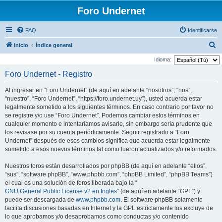
Foro Undernet
FAQ
Identificarse
B
Inicio
Índice general
u
Idioma:
s
Foro Undernet - Registro
c
Al ingresar en “Foro Undernet” (de aquí en adelante “nosotros”, “nos”,
a
“nuestro”, “Foro Undernet”, “https://foro.undernet.uy”), usted acuerda estar
r
legalmente sometido a los siguientes términos. En caso contrario por favor no
se registre y/o use “Foro Undernet”. Podemos cambiar estos términos en
cualquier momento e intentaríamos avisarle, sin embargo sería prudente que
los revisase por su cuenta periódicamente. Seguir registrado a “Foro
Undernet” después de esos cambios significa que acuerda estar legalmente
sometido a esos nuevos términos tal como fueron actualizados y/o reformados.
Nuestros foros están desarrollados por phpBB (de aquí en adelante “ellos”,
“sus”, “software phpBB”, “www.phpbb.com”, “phpBB Limited”, “phpBB Teams”)
el cual es una solución de foros liberada bajo la “
GNU General Public License v2 en Ingles
” (de aquí en adelante “GPL”) y
puede ser descargada de
www.phpbb.com
. El software phpBB solamente
facilita discusiones basadas en Internet y la GPL estrictamente los excluye de
lo que aprobamos y/o desaprobamos como conductas y/o contenido