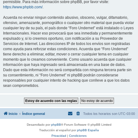
permisible. Para más información sobre phpBB, por favor visite:
https://www.phpbb.com/
.
Acuerda no enviar ningun contenido abusivo, obsceno, vulgar, difamatorio,
ofensivo, amenazante, pornográfico o cualquier otro material que pueda violar
cualquier ley de su país, el país donde “Foro Undernet” está instalado o Leyes
Internacionales. Hacer eso provocará que sea inmediata y permanentemente
expulsado y, si lo creemos oportuno, con notificación a su Proveedor de
Servicios de Internet. Las direcciones IP de todos los envíos son registradas
como ayuda para reforzar estas condiciones. Acuerda que “Foro Undernet”
tiene derecho a eliminar, editar, mover o cerrar cualquier tema en cualquier
momento que lo creamos conveniente. Como usuario acuerda que cualquier
información que haya ingresado será almacenada en una base de datos.
Dado que esta información no será compartida con ninguna tercera parte sin
su consentimiento, ni “Foro Undernet” ni phpBB podrán considerarse
responsables por cualquier intento de hacking que conlleve a que los datos
sean comprometidos.
Inicio
Índice general
Todos los horarios son
UTC-03:00
Desarrollado por
phpBB
® Forum Software © phpBB Limited
Traducción al español por
phpBB España
Privacidad
|
Condiciones