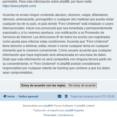
permisible. Para más información sobre phpBB, por favor visite:
https://www.phpbb.com/
.
Acuerda no enviar ningun contenido abusivo, obsceno, vulgar, difamatorio,
ofensivo, amenazante, pornográfico o cualquier otro material que pueda violar
cualquier ley de su país, el país donde “Foro Undernet” está instalado o Leyes
Internacionales. Hacer eso provocará que sea inmediata y permanentemente
expulsado y, si lo creemos oportuno, con notificación a su Proveedor de
Servicios de Internet. Las direcciones IP de todos los envíos son registradas
como ayuda para reforzar estas condiciones. Acuerda que “Foro Undernet”
tiene derecho a eliminar, editar, mover o cerrar cualquier tema en cualquier
momento que lo creamos conveniente. Como usuario acuerda que cualquier
información que haya ingresado será almacenada en una base de datos.
Dado que esta información no será compartida con ninguna tercera parte sin
su consentimiento, ni “Foro Undernet” ni phpBB podrán considerarse
responsables por cualquier intento de hacking que conlleve a que los datos
sean comprometidos.
Inicio
Índice general
Todos los horarios son
UTC-03:00
Desarrollado por
phpBB
® Forum Software © phpBB Limited
Traducción al español por
phpBB España
Privacidad
|
Condiciones