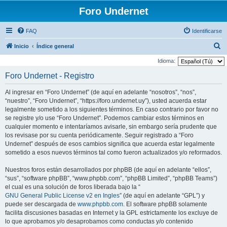
Foro Undernet
FAQ
Identificarse
B
Inicio
Índice general
u
Idioma:
s
Foro Undernet - Registro
c
Al ingresar en “Foro Undernet” (de aquí en adelante “nosotros”, “nos”,
a
“nuestro”, “Foro Undernet”, “https://foro.undernet.uy”), usted acuerda estar
r
legalmente sometido a los siguientes términos. En caso contrario por favor no
se registre y/o use “Foro Undernet”. Podemos cambiar estos términos en
cualquier momento e intentaríamos avisarle, sin embargo sería prudente que
los revisase por su cuenta periódicamente. Seguir registrado a “Foro
Undernet” después de esos cambios significa que acuerda estar legalmente
sometido a esos nuevos términos tal como fueron actualizados y/o reformados.
Nuestros foros están desarrollados por phpBB (de aquí en adelante “ellos”,
“sus”, “software phpBB”, “www.phpbb.com”, “phpBB Limited”, “phpBB Teams”)
el cual es una solución de foros liberada bajo la “
GNU General Public License v2 en Ingles
” (de aquí en adelante “GPL”) y
puede ser descargada de
www.phpbb.com
. El software phpBB solamente
facilita discusiones basadas en Internet y la GPL estrictamente los excluye de
lo que aprobamos y/o desaprobamos como conductas y/o contenido