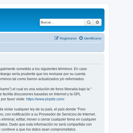
Buscar
Búsqueda avanza
Registrarse
Identificarse
 legalmente sometido a los siguientes términos. En caso
embargo sería prudente que los revisase por su cuenta
rminos tal como fueron actualizados y/o reformados.
ams”) el cual es una solución de foros liberada bajo la “
 facilita discusiones basadas en Internet y la GPL
or favor visite:
https://www.phpbb.com/
.
 violar cualquier ley de su país, el país donde “Foro
 con notificación a su Proveedor de Servicios de Internet.
eliminar, editar, mover o cerrar cualquier tema en cualquier
tos. Dado que esta información no será compartida con
e conlleve a que los datos sean comprometidos.