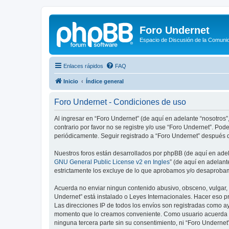
Foro Undernet
Espacio de Discusión de la Comuni
Enlaces rápidos
FAQ
Inicio
Índice general
Foro Undernet - Condiciones de uso
Al ingresar en “Foro Undernet” (de aquí en adelante “nosotros”,
contrario por favor no se registre y/o use “Foro Undernet”. P
periódicamente. Seguir registrado a “Foro Undernet” después 
Nuestros foros están desarrollados por phpBB (de aquí en adela
GNU General Public License v2 en Ingles
” (de aquí en adelan
estrictamente los excluye de lo que aprobamos y/o desaprobam
Acuerda no enviar ningun contenido abusivo, obsceno, vulgar, d
Undernet” está instalado o Leyes Internacionales. Hacer eso p
Las direcciones IP de todos los envíos son registradas como ay
momento que lo creamos conveniente. Como usuario acuerda q
ninguna tercera parte sin su consentimiento, ni “Foro Underne