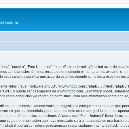
dad Undernet
 “nos”, “nuestro”, “Foro Undernet”, “https://foro.undernet.uy”), usted acuerda estar
odemos cambiar estos términos en cualquier momento e intentaríamos avisarle, sin 
de esos cambios significa que acuerda estar legalmente sometido a esos nuevos té
nte “ellos”, “sus”, “software phpBB”, “www.phpbb.com”, “phpBB Limited”, “phpBB Te
te “GPL”) y puede ser descargada de
www.phpbb.com
. El software phpBB solamente
os como conductas y/o contenido permisible. Para más información sobre phpBB, p
ifamatorio, ofensivo, amenazante, pornográfico o cualquier otro material que pueda
rovocará que sea inmediata y permanentemente expulsado y, si lo creemos oportuno,
uda para reforzar estas condiciones. Acuerda que “Foro Undernet” tiene derecho a 
ue cualquier información que haya ingresado será almacenada en una base de da
t” ni phpBB podrán considerarse responsables por cualquier intento de hacking qu