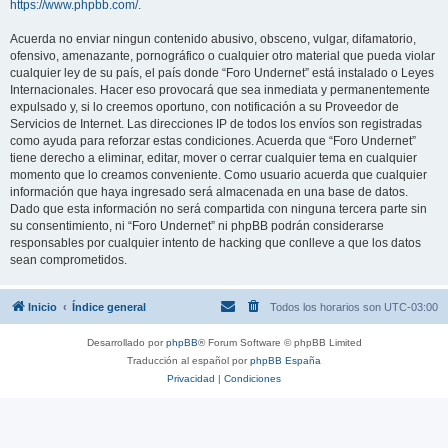
https://www.phpbb.com/
.
Acuerda no enviar ningun contenido abusivo, obsceno, vulgar, difamatorio,
ofensivo, amenazante, pornográfico o cualquier otro material que pueda violar
cualquier ley de su país, el país donde “Foro Undernet” está instalado o Leyes
Internacionales. Hacer eso provocará que sea inmediata y permanentemente
expulsado y, si lo creemos oportuno, con notificación a su Proveedor de
Servicios de Internet. Las direcciones IP de todos los envíos son registradas
como ayuda para reforzar estas condiciones. Acuerda que “Foro Undernet”
tiene derecho a eliminar, editar, mover o cerrar cualquier tema en cualquier
momento que lo creamos conveniente. Como usuario acuerda que cualquier
información que haya ingresado será almacenada en una base de datos.
Dado que esta información no será compartida con ninguna tercera parte sin
su consentimiento, ni “Foro Undernet” ni phpBB podrán considerarse
responsables por cualquier intento de hacking que conlleve a que los datos
sean comprometidos.
Inicio
Índice general
Todos los horarios son
UTC-03:00
Desarrollado por
phpBB
® Forum Software © phpBB Limited
Traducción al español por
phpBB España
Privacidad
|
Condiciones