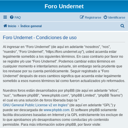
Foro Undernet
FAQ
Registrarse
Identificarse
B
Inicio
Índice general
u
Foro Undernet - Condiciones de uso
s
c
Al ingresar en “Foro Undernet” (de aquí en adelante “nosotros”, “nos”,
“nuestro”, “Foro Undernet”, “https://foro.undernet.uy”), usted acuerda estar
a
legalmente sometido a los siguientes términos. En caso contrario por favor no
r
se registre y/o use “Foro Undernet”. Podemos cambiar estos términos en
cualquier momento e intentaríamos avisarle, sin embargo sería prudente que
los revisase por su cuenta periódicamente. Seguir registrado a “Foro
Undernet” después de esos cambios significa que acuerda estar legalmente
sometido a esos nuevos términos tal como fueron actualizados y/o reformados.
Nuestros foros están desarrollados por phpBB (de aquí en adelante “ellos”,
“sus”, “software phpBB”, “www.phpbb.com”, “phpBB Limited”, “phpBB Teams”)
el cual es una solución de foros liberada bajo la “
GNU General Public License v2 en Ingles
” (de aquí en adelante “GPL”) y
puede ser descargada de
www.phpbb.com
. El software phpBB solamente
facilita discusiones basadas en Internet y la GPL estrictamente los excluye de
lo que aprobamos y/o desaprobamos como conductas y/o contenido
permisible. Para más información sobre phpBB, por favor visite: