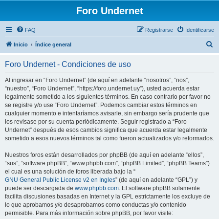
Foro Undernet
FAQ
Registrarse
Identificarse
B
Inicio
Índice general
u
Foro Undernet - Condiciones de uso
s
c
Al ingresar en “Foro Undernet” (de aquí en adelante “nosotros”, “nos”,
“nuestro”, “Foro Undernet”, “https://foro.undernet.uy”), usted acuerda estar
a
legalmente sometido a los siguientes términos. En caso contrario por favor no
r
se registre y/o use “Foro Undernet”. Podemos cambiar estos términos en
cualquier momento e intentaríamos avisarle, sin embargo sería prudente que
los revisase por su cuenta periódicamente. Seguir registrado a “Foro
Undernet” después de esos cambios significa que acuerda estar legalmente
sometido a esos nuevos términos tal como fueron actualizados y/o reformados.
Nuestros foros están desarrollados por phpBB (de aquí en adelante “ellos”,
“sus”, “software phpBB”, “www.phpbb.com”, “phpBB Limited”, “phpBB Teams”)
el cual es una solución de foros liberada bajo la “
GNU General Public License v2 en Ingles
” (de aquí en adelante “GPL”) y
puede ser descargada de
www.phpbb.com
. El software phpBB solamente
facilita discusiones basadas en Internet y la GPL estrictamente los excluye de
lo que aprobamos y/o desaprobamos como conductas y/o contenido
permisible. Para más información sobre phpBB, por favor visite: