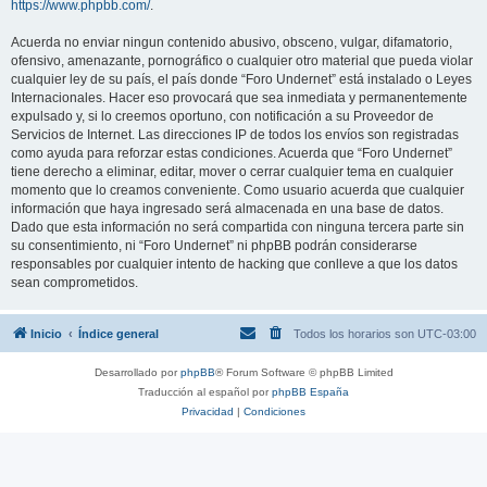
https://www.phpbb.com/
.
Acuerda no enviar ningun contenido abusivo, obsceno, vulgar, difamatorio,
ofensivo, amenazante, pornográfico o cualquier otro material que pueda violar
cualquier ley de su país, el país donde “Foro Undernet” está instalado o Leyes
Internacionales. Hacer eso provocará que sea inmediata y permanentemente
expulsado y, si lo creemos oportuno, con notificación a su Proveedor de
Servicios de Internet. Las direcciones IP de todos los envíos son registradas
como ayuda para reforzar estas condiciones. Acuerda que “Foro Undernet”
tiene derecho a eliminar, editar, mover o cerrar cualquier tema en cualquier
momento que lo creamos conveniente. Como usuario acuerda que cualquier
información que haya ingresado será almacenada en una base de datos.
Dado que esta información no será compartida con ninguna tercera parte sin
su consentimiento, ni “Foro Undernet” ni phpBB podrán considerarse
responsables por cualquier intento de hacking que conlleve a que los datos
sean comprometidos.
Inicio
Índice general
Todos los horarios son
UTC-03:00
Desarrollado por
phpBB
® Forum Software © phpBB Limited
Traducción al español por
phpBB España
Privacidad
|
Condiciones