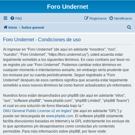
Foro Undernet
FAQ
Registrarse
Identificarse
B
Inicio
Índice general
u
Foro Undernet - Condiciones de uso
s
c
Al ingresar en “Foro Undernet” (de aquí en adelante “nosotros”, “nos”,
“nuestro”, “Foro Undernet”, “https://foro.undernet.uy”), usted acuerda estar
a
legalmente sometido a los siguientes términos. En caso contrario por favor no
r
se registre y/o use “Foro Undernet”. Podemos cambiar estos términos en
cualquier momento e intentaríamos avisarle, sin embargo sería prudente que
los revisase por su cuenta periódicamente. Seguir registrado a “Foro
Undernet” después de esos cambios significa que acuerda estar legalmente
sometido a esos nuevos términos tal como fueron actualizados y/o reformados.
Nuestros foros están desarrollados por phpBB (de aquí en adelante “ellos”,
“sus”, “software phpBB”, “www.phpbb.com”, “phpBB Limited”, “phpBB Teams”)
el cual es una solución de foros liberada bajo la “
GNU General Public License v2 en Ingles
” (de aquí en adelante “GPL”) y
puede ser descargada de
www.phpbb.com
. El software phpBB solamente
facilita discusiones basadas en Internet y la GPL estrictamente los excluye de
lo que aprobamos y/o desaprobamos como conductas y/o contenido
permisible. Para más información sobre phpBB, por favor visite: