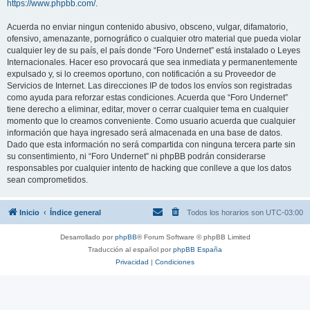
https://www.phpbb.com/
.
Acuerda no enviar ningun contenido abusivo, obsceno, vulgar, difamatorio,
ofensivo, amenazante, pornográfico o cualquier otro material que pueda violar
cualquier ley de su país, el país donde “Foro Undernet” está instalado o Leyes
Internacionales. Hacer eso provocará que sea inmediata y permanentemente
expulsado y, si lo creemos oportuno, con notificación a su Proveedor de
Servicios de Internet. Las direcciones IP de todos los envíos son registradas
como ayuda para reforzar estas condiciones. Acuerda que “Foro Undernet”
tiene derecho a eliminar, editar, mover o cerrar cualquier tema en cualquier
momento que lo creamos conveniente. Como usuario acuerda que cualquier
información que haya ingresado será almacenada en una base de datos.
Dado que esta información no será compartida con ninguna tercera parte sin
su consentimiento, ni “Foro Undernet” ni phpBB podrán considerarse
responsables por cualquier intento de hacking que conlleve a que los datos
sean comprometidos.
Inicio
Índice general
Todos los horarios son
UTC-03:00
Desarrollado por
phpBB
® Forum Software © phpBB Limited
Traducción al español por
phpBB España
Privacidad
|
Condiciones