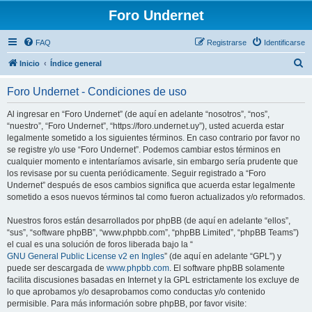
Foro Undernet
FAQ
Registrarse
Identificarse
B
Inicio
Índice general
u
Foro Undernet - Condiciones de uso
s
c
Al ingresar en “Foro Undernet” (de aquí en adelante “nosotros”, “nos”,
“nuestro”, “Foro Undernet”, “https://foro.undernet.uy”), usted acuerda estar
a
legalmente sometido a los siguientes términos. En caso contrario por favor no
r
se registre y/o use “Foro Undernet”. Podemos cambiar estos términos en
cualquier momento e intentaríamos avisarle, sin embargo sería prudente que
los revisase por su cuenta periódicamente. Seguir registrado a “Foro
Undernet” después de esos cambios significa que acuerda estar legalmente
sometido a esos nuevos términos tal como fueron actualizados y/o reformados.
Nuestros foros están desarrollados por phpBB (de aquí en adelante “ellos”,
“sus”, “software phpBB”, “www.phpbb.com”, “phpBB Limited”, “phpBB Teams”)
el cual es una solución de foros liberada bajo la “
GNU General Public License v2 en Ingles
” (de aquí en adelante “GPL”) y
puede ser descargada de
www.phpbb.com
. El software phpBB solamente
facilita discusiones basadas en Internet y la GPL estrictamente los excluye de
lo que aprobamos y/o desaprobamos como conductas y/o contenido
permisible. Para más información sobre phpBB, por favor visite: