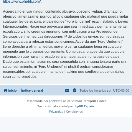
https://www.phpbb.com/
.
Acuerda no enviar ningun contenido abusivo, obsceno, vulgar, difamatorio,
ofensivo, amenazante, pornográfico o cualquier otro material que pueda violar
cualquier ley de su país, el país donde “Foro Undernet” está instalado o Leyes
Internacionales. Hacer eso provocará que sea inmediata y permanentemente
expulsado y, si lo creemos oportuno, con notificación a su Proveedor de
Servicios de Internet. Las direcciones IP de todos los envíos son registradas
como ayuda para reforzar estas condiciones. Acuerda que “Foro Undernet”
tiene derecho a eliminar, editar, mover o cerrar cualquier tema en cualquier
momento que lo creamos conveniente. Como usuario acuerda que cualquier
información que haya ingresado será almacenada en una base de datos.
Dado que esta información no será compartida con ninguna tercera parte sin
su consentimiento, ni “Foro Undernet” ni phpBB podrán considerarse
responsables por cualquier intento de hacking que conlleve a que los datos
sean comprometidos.
Inicio
Índice general
Todos los horarios son
UTC-03:00
Desarrollado por
phpBB
® Forum Software © phpBB Limited
Traducción al español por
phpBB España
Privacidad
|
Condiciones