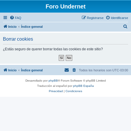
Foro Undernet
FAQ
Registrarse
Identificarse
B
Inicio
Índice general
u
Borrar cookies
s
c
¿Estás seguro de querer borrar todas las cookies de este sitio?
a
r
Inicio
Índice general
Todos los horarios son
UTC-03:00
Desarrollado por
phpBB
® Forum Software © phpBB Limited
Traducción al español por
phpBB España
Privacidad
|
Condiciones