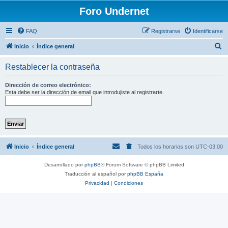
Foro Undernet
FAQ
Registrarse
Identificarse
B
Inicio
Índice general
u
Restablecer la contraseña
s
c
Dirección de correo electrónico:
Esta debe ser la dirección de email que introdujiste al registrarte.
a
r
Inicio
Índice general
Todos los horarios son
UTC-03:00
Desarrollado por
phpBB
® Forum Software © phpBB Limited
Traducción al español por
phpBB España
Privacidad
|
Condiciones