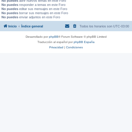
No puedes
abrir nuevos temas en este Foro
No puedes
responder a temas en este Foro
No puedes
editar sus mensajes en este Foro
No puedes
borrar sus mensajes en este Foro
No puedes
enviar adjuntos en este Foro
Inicio
Índice general
Todos los horarios son
UTC-03:00
Desarrollado por
phpBB
® Forum Software © phpBB Limited
Traducción al español por
phpBB España
Privacidad
|
Condiciones