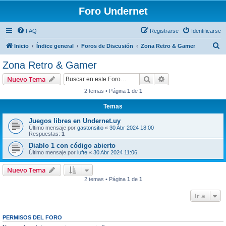
Foro Undernet
FAQ
Registrarse
Identificarse
B
Inicio
Índice general
Foros de Discusión
Zona Retro & Gamer
u
Zona Retro & Gamer
s
Buscar
Búsqueda avanzad
Nuevo Tema
c
2 temas • Página
1
de
1
a
Temas
r
Juegos libres en Undernet.uy
Último mensaje por
gastonsitio
«
30 Abr 2024 18:00
Respuestas:
1
Diablo 1 con código abierto
Último mensaje por
lufte
«
30 Abr 2024 11:06
Nuevo Tema
2 temas • Página
1
de
1
Ir a
PERMISOS DEL FORO