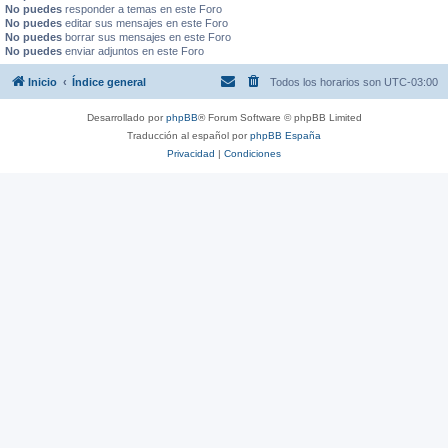
No puedes
responder a temas en este Foro
No puedes
editar sus mensajes en este Foro
No puedes
borrar sus mensajes en este Foro
No puedes
enviar adjuntos en este Foro
Inicio
Índice general
Todos los horarios son
UTC-03:00
Desarrollado por
phpBB
® Forum Software © phpBB Limited
Traducción al español por
phpBB España
Privacidad
|
Condiciones