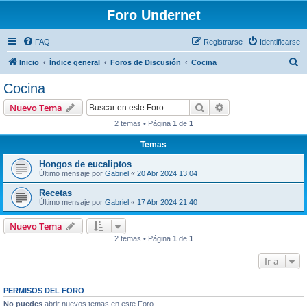
Foro Undernet
FAQ
Registrarse
Identificarse
B
Inicio
Índice general
Foros de Discusión
Cocina
u
Cocina
s
Buscar
Búsqueda avanzad
Nuevo Tema
c
2 temas • Página
1
de
1
a
Temas
r
Hongos de eucaliptos
Último mensaje por
Gabriel
«
20 Abr 2024 13:04
Recetas
Último mensaje por
Gabriel
«
17 Abr 2024 21:40
Nuevo Tema
2 temas • Página
1
de
1
Ir a
PERMISOS DEL FORO
No puedes
abrir nuevos temas en este Foro