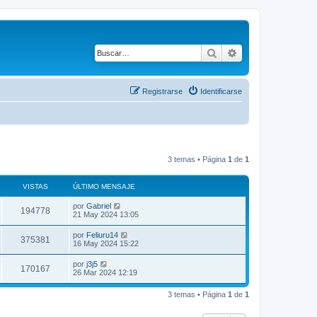
Buscar
Búsqueda avanza
Registrarse
Identificarse
3 temas • Página
1
de
1
VISTAS
ÚLTIMO MENSAJE
por
Gabriel
194778
21 May 2024 13:05
por
Feliuru14
375381
16 May 2024 15:22
por
j3j5
170167
26 Mar 2024 12:19
3 temas • Página
1
de
1