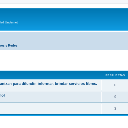
dad Undernet
nes y Redes
queda avanzada
RESPUESTAS
izan para difundir, informar, brindar servicios libres.
0
ñol
9
3