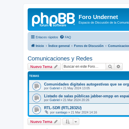
Foro Undernet
Espacio de Discusión de la Comuni
Enlaces rápidos
FAQ
Inicio
Índice general
Foros de Discusión
Comunicacio
Comunicaciones y Redes
Buscar
Bús
Nuevo Tema
TEMAS
Comunidades digitales autogestivas que se organ
por
Gabriel
»
21 May 2024 13:05
Listado de salas públicas jabber-xmpp en espa
por
Gabriel
»
21 Mar 2024 20:26
RTL-SDR (RTL2832U)
por
santiago
»
21 Mar 2024 14:16
Nuevo Tema