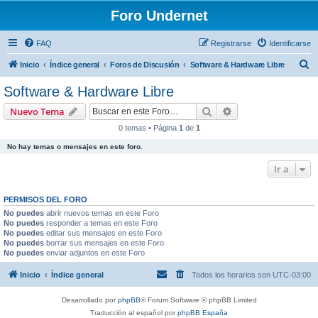
Foro Undernet
FAQ
Registrarse
Identificarse
B
Inicio
Índice general
Foros de Discusión
Software & Hardware Libre
u
Software & Hardware Libre
s
Buscar
Búsqueda avanzad
Nuevo Tema
c
0 temas • Página
1
de
1
a
No hay temas o mensajes en este foro.
r
Ir a
PERMISOS DEL FORO
No puedes
abrir nuevos temas en este Foro
No puedes
responder a temas en este Foro
No puedes
editar sus mensajes en este Foro
No puedes
borrar sus mensajes en este Foro
No puedes
enviar adjuntos en este Foro
Inicio
Índice general
Todos los horarios son
UTC-03:00
Desarrollado por
phpBB
® Forum Software © phpBB Limited
Traducción al español por
phpBB España