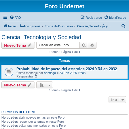
Foro Undernet
FAQ
Registrarse
Identificarse
B
Inicio
Índice general
Foros de Discusión
Ciencia, Tecnología y Sociedad
u
Ciencia, Tecnología y Sociedad
s
Buscar
Búsqueda avanzad
Nuevo Tema
c
1 tema • Página
1
de
1
a
Temas
r
Probabilidad de Impacto del asteroide 2024 YR4 en 2032
Último mensaje por
santiago
«
23 Feb 2025 16:08
Respuestas:
2
Nuevo Tema
1 tema • Página
1
de
1
Ir a
PERMISOS DEL FORO
No puedes
abrir nuevos temas en este Foro
No puedes
responder a temas en este Foro
No puedes
editar sus mensajes en este Foro