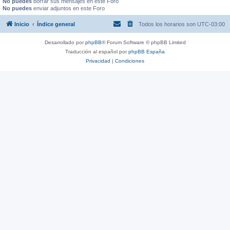
No puedes
borrar sus mensajes en este Foro
No puedes
enviar adjuntos en este Foro
Inicio
Índice general
Todos los horarios son
UTC-03:00
Desarrollado por
phpBB
® Forum Software © phpBB Limited
Traducción al español por
phpBB España
Privacidad
|
Condiciones