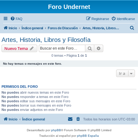
Foro Undernet
FAQ
Registrarse
Identificarse
B
Inicio
Índice general
Foros de Discusión
Artes, Historia, Libros y Filosofía
u
Artes, Historia, Libros y Filosofía
s
Buscar
Búsqueda avanzad
Nuevo Tema
c
0 temas • Página
1
de
1
a
No hay temas o mensajes en este foro.
r
Ir a
PERMISOS DEL FORO
No puedes
abrir nuevos temas en este Foro
No puedes
responder a temas en este Foro
No puedes
editar sus mensajes en este Foro
No puedes
borrar sus mensajes en este Foro
No puedes
enviar adjuntos en este Foro
Inicio
Índice general
Todos los horarios son
UTC-03:00
Desarrollado por
phpBB
® Forum Software © phpBB Limited
Traducción al español por
phpBB España