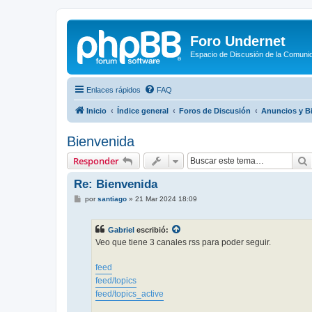
Foro Undernet
Espacio de Discusión de la Comuni
Enlaces rápidos
FAQ
Inicio
Índice general
Foros de Discusión
Anuncios y B
Bienvenida
Responder
Re: Bienvenida
M
por
santiago
»
21 Mar 2024 18:09
e
n
s
Gabriel
escribió:
a
j
Veo que tiene 3 canales rss para poder seguir.
e
feed
feed/topics
feed/topics_active