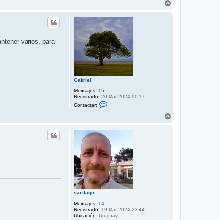
A
r
r
i
b
a
ntener varios, para
Gabriel
Mensajes:
15
Registrado:
20 Mar 2024 00:17
C
Contactar:
o
n
A
t
r
a
r
c
i
t
b
a
r
a
G
a
b
r
i
e
l
santiago
Mensajes:
14
Registrado:
19 Mar 2024 23:44
Ubicación:
Uruguay