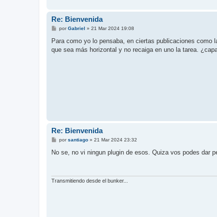
Re: Bienvenida
M
por
Gabriel
»
21 Mar 2024 19:08
e
n
Para como yo lo pensaba, en ciertas publicaciones como la
s
que sea más horizontal y no recaiga en uno la tarea. ¿cap
a
j
e
Re: Bienvenida
M
por
santiago
»
21 Mar 2024 23:32
e
n
No se, no vi ningun plugin de esos. Quiza vos podes dar pe
s
a
j
e
Transmitiendo desde el bunker...