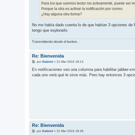
Para los que usemos lector rss activamente, puede ser mej
Porque la otra es activar la notificación por correo.
¿Hay alguna otra forma?
No me había dado cuenta lo de que habían 3 opciones de 
tengo que explorarlo.
Transmitiendo desde el bunker...
Re: Bienvenida
M
por
Gabriel
»
21 Mar 2024 18:13
e
n
En notificaciones veo una columna para habilitar jabber-x
s
cada uno verá qué le sirve más. Pero hay entonces 3 opcion
a
j
e
Re: Bienvenida
M
por
Gabriel
»
21 Mar 2024 18:28
e