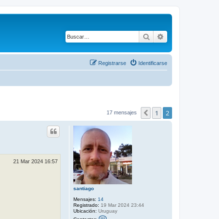
Buscar
Búsqueda avanza
Registrarse
Identificarse
1
2
Anterior
17 mensajes
21 Mar 2024 16:57
santiago
Mensajes:
14
Registrado:
19 Mar 2024 23:44
Ubicación:
Uruguay
C