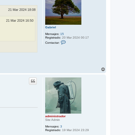
r
a
G
a
21 Mar 2024 18:08
b
r
i
21 Mar 2024 16:50
e
l
Gabriel
Mensajes:
15
Registrado:
20 Mar 2024 00:17
C
Contactar:
o
n
t
a
c
t
a
A
r
r
G
r
a
b
i
r
b
i
a
e
l
administrador
Site Admin
Mensajes:
3
Registrado:
19 Mar 2024 23:29