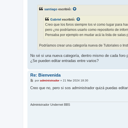
n
s
santiago
escribió:
a
j
e
Gabriel
escribió:
Creo que los foros siempre los vi como lugar para ha
pero ¿no podríamos usarlo como repositorio de info
Pensaba por ejemplo en mudar acá la lista de salas
Podríamos crear una categoría nueva de Tutoriales o Instru
No sé si una nueva categoría, dentro mismo de cada foro p
¿Se pueden editar entradas entre varios?
Re: Bienvenida
M
por
administrador
»
21 Mar 2024 18:30
e
n
Creo que no, pero si sos administrador quizá puedas editarl
s
a
j
e
Administrador Undernet BBS