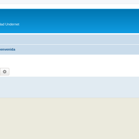
dad Undernet
ienvenida
Buscar
Búsqueda avanzada