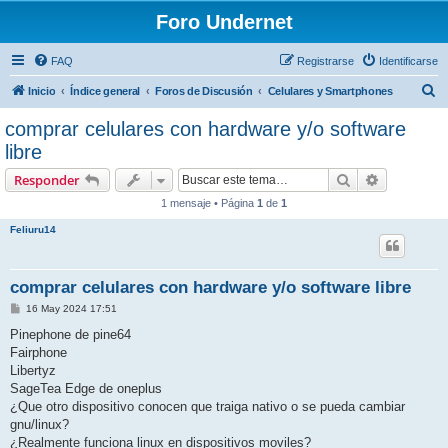
Foro Undernet
FAQ
Registrarse
Identificarse
B
Inicio
Índice general
Foros de Discusión
Celulares y Smartphones
u
comprar celulares con hardware y/o software
s
libre
c
Buscar
Búsqueda 
Responder
a
1 mensaje • Página
1
de
1
r
Feliuru14
comprar celulares con hardware y/o software libre
M
16 May 2024 17:51
e
n
Pinephone de pine64
s
Fairphone
a
j
Libertyz
e
SageTea Edge de oneplus
¿Que otro dispositivo conocen que traiga nativo o se pueda cambiar
gnu/linux?
¿Realmente funciona linux en dispositivos moviles?