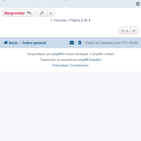
Responder
1 mensaje • Página
1
de
1
Ir a
Inicio
Índice general
Todos los horarios son
UTC-03:00
Desarrollado por
phpBB
® Forum Software © phpBB Limited
Traducción al español por
phpBB España
Privacidad
|
Condiciones