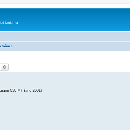
dad Undernet
ctrónica
Buscar
Búsqueda avanzada
ecision 530 MT (año 2001)