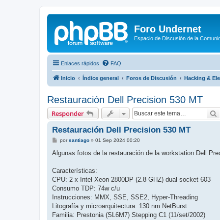
Foro Undernet
Espacio de Discusión de la Comuni
Enlaces rápidos
FAQ
Inicio
Índice general
Foros de Discusión
Hacking & Ele
Restauración Dell Precision 530 MT
Responder
Restauración Dell Precision 530 MT
M
por
santiago
»
01 Sep 2024 00:20
e
n
Algunas fotos de la restauración de la workstation Dell Pr
s
a
j
Características:
e
CPU: 2 x Intel Xeon 2800DP (2.8 GHZ) dual socket 603
Consumo TDP: 74w c/u
Instrucciones: MMX, SSE, SSE2, Hyper-Threading
Litografía y microarquitectura: 130 nm NetBurst
Familia: Prestonia (SL6M7) Stepping C1 (11/set/2002)