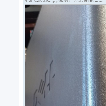
3ca9c7a7650dd4ec.jpg (299.93 KiB) Visto 193386 veces